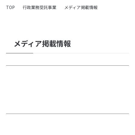
会社概要
TOP
行政業務受託事業
メディア掲載情報
採用情報
弊社の取り組み
メディア掲載情報
採用関連事業
採用支援・代行（RPO）
- 導入実績紹介
取り扱い求人メディア・SNS広告
- yagioffer
- Indeed PLUS
- Airワーク
- リクナビ
- SNS