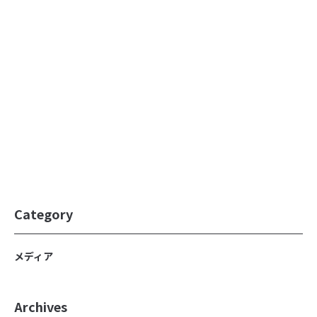
2021.09.22
行政業務受託への想い
メディア
概要
- 行政受託事業に紐づく事業一覧
「PR TIMES」に「セミナー『コロナ禍で検診率が低下す
メディア掲載情報
る女性特有がんの予防』～がん早期発見が遅れる現状の課
題と対策・フェムテックの可能性～事後レポート」につい
お問い合わせ総合TOP
ての記事が掲載されました。
プライバシーポリシー
Category
メディア
Archives