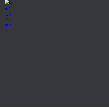
ТОР
ニュース
メディア掲載情報
Media
企業情報
代表メッセージ（企業理念）
沿革
事業所一覧