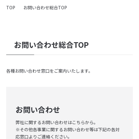
会社概要
TOP
お問い合わせ総合TOP
採用情報
弊社の取り組み
お問い合わせ総合TOP
採用関連事業
採用支援・代行（RPO）
各種お問い合わせ窓口をご案内いたします。
- 導入実績紹介
取り扱い求人メディア・SNS広告
- yagioffer
お問い合わせ
- Indeed PLUS
- Airワーク
弊社に関するお問い合わせはこちらから。
- リクナビ
※その他各事業に関するお問い合わせ等は下記の各対
- SNS
応窓口よりご連絡ください。