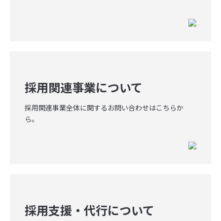
人材紹介サービス
グローバル人材紹介
採用検査
【個人向け】お仕事支援サービス
採用関連事業について
プロモーション事業
採用関連事業全体に関するお問い合わせはこちらか
ら。
Unyo!
Webサイト制作・運用
Web広告
その他のプロモーション
採用支援・代行について
行政業務受託事業