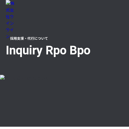
ТОР
採用支援・代行について
Inquiry Rpo Bpo
ニュース
企業情報
代表メッセージ（企業理念）
沿革
事業所一覧