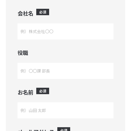
人材紹介サービス
会社名
必須
グローバル人材紹介
採用検査
【個人向け】お仕事支援サービス
役職
プロモーション事業
Unyo!
Webサイト制作・運用
お名前
必須
Web広告
その他のプロモーション
行政業務受託事業
必須