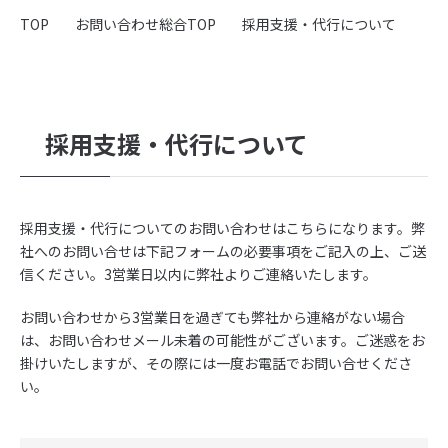
会社概要
TOP
お問い合わせ総合TOP
採用支援・代行について
採用情報
弊社の取り組み
採用支援・代行について
採用関連事業
採用支援・代行（RPO）
採用支援・代行についてのお問い合わせはこちらになります。弊
- 導入実績紹介
社へのお問い合せは下記フォームの必要事項をご記入の上、ご送
信ください。3営業日以内に弊社よりご連絡いたします。
取り扱い求人メディア・SNS広告
- yagioffer
お問い合わせから3営業日を過ぎても弊社から連絡がない場合
は、お問い合わせメール未着の可能性がございます。ご迷惑をお
- Indeed PLUS
掛けいたしますが、その際には一度お電話でお問い合せくださ
- Airワーク
い。
- リクナビ
- SNS