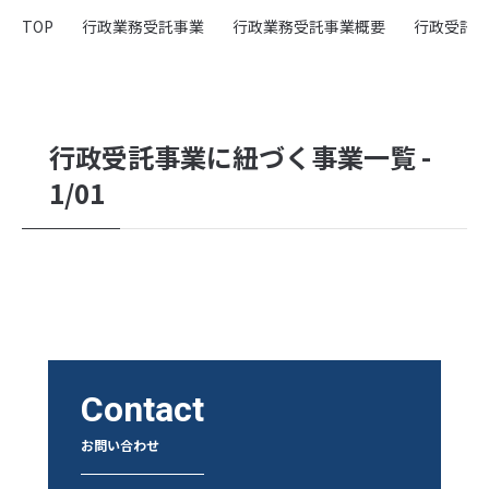
会社概要
TOP
行政業務受託事業
行政業務受託事業概要
行政受託
採用情報
弊社の取り組み
行政受託事業に紐づく事業一覧 -
採用関連事業
1/01
採用支援・代行（RPO）
- 導入実績紹介
取り扱い求人メディア・SNS広告
- yagioffer
- Indeed PLUS
Contact
- Airワーク
- リクナビ
お問い合わせ
- SNS