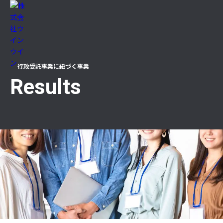
ТОР
行政受託事業に紐づく事業
Results
ニュース
企業情報
代表メッセージ（企業理念）
沿革
事業所一覧