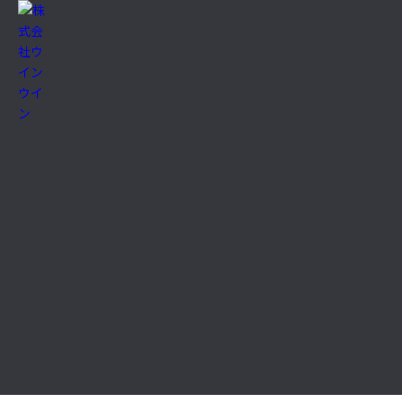
ТОР
ニュース
行政受託事業に紐づく事業
Results
企業情報
代表メッセージ（企業理念）
沿革
事業所一覧