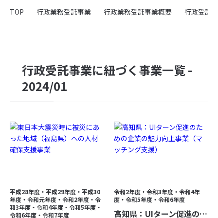
会社概要
TOP
行政業務受託事業
行政業務受託事業概要
行政受託
採用情報
弊社の取り組み
行政受託事業に紐づく事業一覧 -
採用関連事業
2024/01
採用支援・代行（RPO）
- 導入実績紹介
取り扱い求人メディア・SNS広告
- yagioffer
- Indeed PLUS
- Airワーク
平成28年度・平成29年度・平成30
令和2年度・令和3年度・令和4年
- リクナビ
年度・令和元年度・令和2年度・令
度・令和5年度・令和6年度
和3年度・令和4年度・令和5年度・
- SNS
高知県：UIターン促進のための企業の魅力向上事業（マッチング支援）
令和6年度・令和7年度