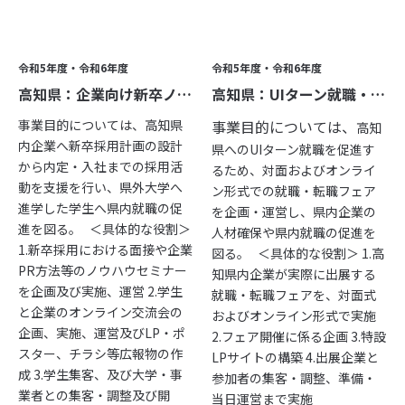
令和5年度・令和6年度
令和5年度・令和6年度
高知県：企業向け新卒ノウハウセミナー・企業と学生の交流会実施事業
高知県：UIターン就職・転職フェア開催事業
事業目的については、高知県
事業目的については、
高知
内企業へ新卒採用計画の設計
県へのUIターン就職を促進す
から内定・入社までの採用活
るため、対面およびオンライ
動を支援を行い、県外大学へ
ン形式での就職・転職フェア
進学した学生へ県内就職の促
を企画・運営し、県内企業の
進を図る。 ＜具体的な役割＞
人材確保や県内就職の促進を
1.新卒採用における面接や企業
図る。 ＜具体的な役割＞ 1.高
PR方法等のノウハウセミナー
知県内企業が実際に出展する
を企画及び実施、運営 2.学生
就職・転職フェアを、対面式
と企業のオンライン交流会の
およびオンライン形式で実施
企画、実施、運営及びLP・ポ
2.フェア開催に係る企画 3.特設
スター、チラシ等広報物の作
LPサイトの構築 4.出展企業と
成 3.学生集客、及び大学・事
参加者の集客・調整、準備・
業者との集客・調整及び開
当日運営まで実施