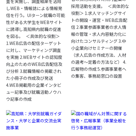
査を実施し、調査結果を活用
採用活動を支援。
＜具体的な
しWEB・情報誌による情報発
役割＞
1.求人マッチングサイ
信を行う。UIターン就職の可能
トの開設・運営・
WEB広告配
性がある大学生をWEBサイト
信 2.事業参画事業者の求人情
に誘導し高知県内就職の促進
報の管理・求人内容魅力化に
を図る。 ＜具体的な役割＞
向けたコンサルティング
3.中
1.WEB広告の配信ターゲット
小企業向けセミナーの開催
に対し、マーケティング調査
（求人広告の作成方法、人材
を実施 2.WEBサイトの認知度
の選考～定着の方法など）
4.
向上のためのWEB広告配信及
広報物の作成
5.参画事業者へ
び分析 3.就職情報の掲載され
の集客、事務局窓口の設置
た小冊子の作成及び発送
4.WEB掲載用の企業インタビ
ュー記事及び就職活動ノウハ
ウ記事の作成