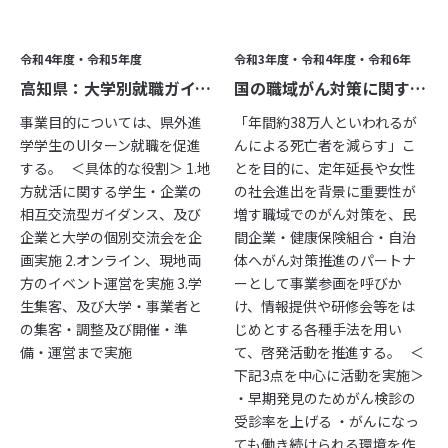
令和4年度・令和5年度
令和3年度・令和4年度・令和6年
高知県：大学別就職ガイダンス・大学と企業の交流会実施事業
国の職域がん対策に関する啓発・広報事業（事業全般を行う事務局運営）
事業目的については、県外進
「年間約38万人といわれるが
学学生のUIターン就職を促進
んによる死亡者を減らす」こ
する。 ＜具体的な役割＞ 1.地
とを目的に、定年延長や女性
方就活に関する学生・企業の
の社会進出を背景に重要性が
相互交流型ガイダンス、及び
増す職域でのがん対策を、民
企業と大学の個別交流会を企
間企業・健康保険組合・自治
画実施 2.オンライン、現地両
体へがん対策推進のパートナ
方のイベント運営を実施 3.学
ーとして事業参画を呼びか
生集客、及び大学・事業者と
け、情報提供や研修会等をは
の集客・調整及び開催・準
じめとする各種手法を用い
備・運営まで実施
て、啓発活動を推進する。 ＜
下記3点を中心に活動を実施＞
・早期発見のためがん検診の
受診率を上げる ・がんになっ
ても働き続けられる環境を作