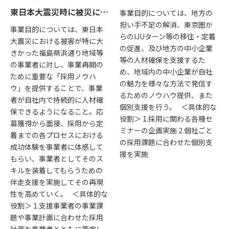
東日本大震災時に被災にあった地域（福島県）への人材確保支援事業
事業目的については、地方の
人材紹介サービス
担い手不足の解消、東京圏か
事業目的については、東日本
グローバル人材紹介
らのIJUターン等の移住・定着
大震災における被害が特に大
の促進、及び地方の中小企業
採用検査
きかった福島県浜通り地域等
等の人材確保を支援するた
の事業者に対し、事業再開の
め、地域内の中小企業が自社
【個人向け】お仕事支援サービス
ために重要な「採用ノウハ
の魅力を様々な方法で発信す
ウ」を提供することで、事業
るためのノウハウ提供、また
プロモーション事業
者が自社内で持続的に人材確
個別支援を行う。 ＜具体的な
保できるようになること。応
役割＞ 1.採用に関わる各種セ
募獲得から面接、採用から定
ミナーの企画実施 2.個社ごと
着までの各プロセスにおける
Unyo!
の採用課題に合わせた個別支
成功体験を事業者に体感して
援を実施
Webサイト制作・運用
もらい、事業者としてそのス
キルを装着してもらうための
Web広告
伴走支援を実施してその再現
性を高めていく。 ＜具体的な
その他のプロモーション
役割＞ 1.支援事業者の事業課
題や事業計画に合わせた採用
行政業務受託事業