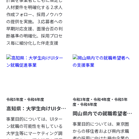
計画を事業者とともに策定し
人材要件を明確化する 2.求人
作成フォロー、採用ノウハウ
行政業務受託への想い
の提供を実施。 3.応募者への
早期対応支援、面接合否の判
概要
断基準の明確化、採用プロセ
- 行政受託事業に紐づく事業一覧
ス毎に細分化した伴走支援
メディア掲載情報
お問い合わせ総合TOP
プライバシーポリシー
令和5年度・令和6年度
令和3年度・令和4年度・令和5年
度・令和6年度
高知県：大学生向けUIターン就職促進事業
岡山県内での就職希望者への支援事業
事業目的については、UIター
事業目的については、東京圏
ン就職の可能性を有している
からの移住者および県内求職
大学生等にマーケティング調
者の採用に向けた県内企業の